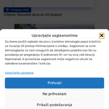
9 Augusta, 2026
Vrijeme: Narednih dana do 40 stepeni
Upravljajte saglasnostima
Da bismo pružili najbolje iskustvo, koristimo tehnologije poput kolačića
za čuvanje i/ili pristup informacijama o uređaju. Saglasnost sa ovim
tehnologijama će nam omogućiti da obrađujemo podatke kao što su
ponašanje pri pregledanju ili jedinstveni ID-ovi na ovoj veb lokaciji.
Nepristanak ili povlačenje saglasnosti može negativno uticati na
8 Augusta, 2026
određene karakteristike i funkcije.
Na području Kladnja izgorjelo oko osam hektara šume
Upravljajte uslugama
Prihvati
TV RASPORED
Ne prihvatam
Prikaži podešavanja