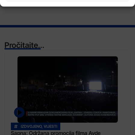
Pročitajte...
IZDVOJENO
,
VIJESTI
Sapna: Održana promocija filma Avde