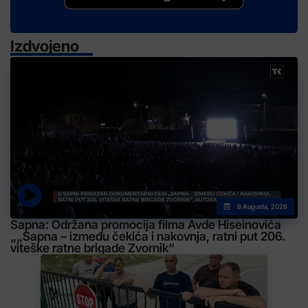
Izdvojeno
9 Augusta, 2026
Sapna: Održana promocija filma Avde Hiseinovića
„„Sapna – između čekića i nakovnja, ratni put 206.
viteške ratne brigade Zvornik“