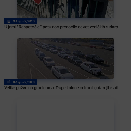
9 Augusta, 2026
U jami “Raspotočje” petu noć prenoćilo devet zeničkih rudara
9 Augusta, 2026
Velike gužve na granicama: Duge kolone od ranih jutarnjih sati