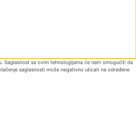
đaju. Saglasnost sa ovim tehnologijama će nam omogućiti da
povlačenje saglasnosti može negativno uticati na određene