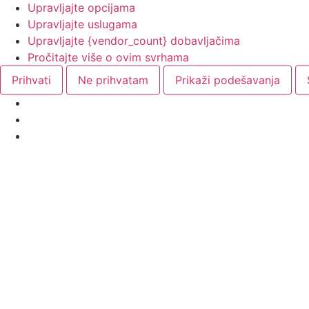
Upravljajte opcijama
Upravljajte uslugama
Upravljajte {vendor_count} dobavljačima
Pročitajte više o ovim svrhama
Prihvati
Ne prihvatam
Prikaži podešavanja