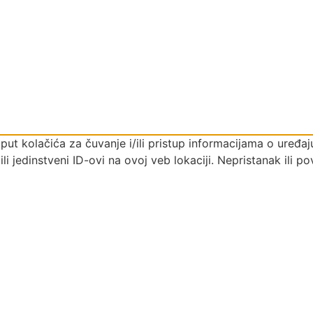
poput kolačića za čuvanje i/ili pristup informacijama o ure
i jedinstveni ID-ovi na ovoj veb lokaciji. Nepristanak ili 