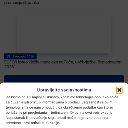
promociju stranaka
6 Augusta, 2026
EUFOR izveo vježbu nedaleko od Foče, uoči vježbe ‘Brzi odgovor
2026’
Upravljajte saglasnostima
Da bismo pružili najbolje iskustvo, koristimo tehnologije poput kolačića
TV RASPORED
za čuvanje i/ili pristup informacijama o uređaju. Saglasnost sa ovim
tehnologijama će nam omogućiti da obrađujemo podatke kao što su
ponašanje pri pregledanju ili jedinstveni ID-ovi na ovoj veb lokaciji.
Nepristanak ili povlačenje saglasnosti može negativno uticati na
određene karakteristike i funkcije.