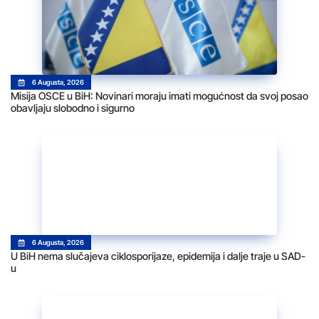
6 Augusta, 2026
Misija OSCE u BiH: Novinari moraju imati mogućnost da svoj posao
obavljaju slobodno i sigurno
6 Augusta, 2026
U BiH nema slučajeva ciklosporijaze, epidemija i dalje traje u SAD-
u