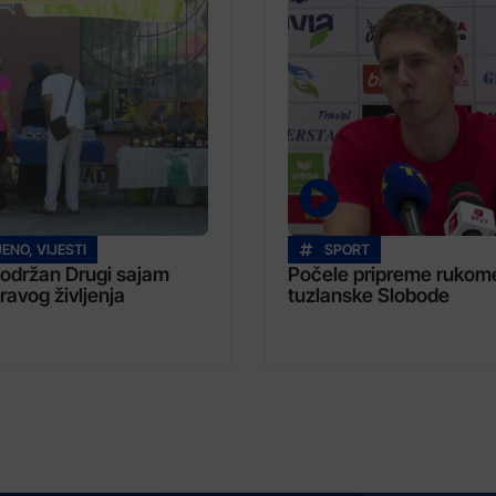
JENO
,
VIJESTI
SPORT
i održan Drugi sajam
Počele pripreme rukom
ravog življenja
tuzlanske Slobode