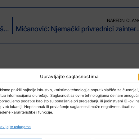
NAREDNI ČLAN
Nakon požara prodavačima besplatno štandovi na tuzlanskoj Gradskoj pijaci
Mićanović: Njemački privrednici zaintere
Upravljajte saglasnostima
bismo pružili najbolje iskustvo, koristimo tehnologije poput kolačića za čuvanje i/
stup informacijama o uređaju. Saglasnost sa ovim tehnologijama će nam omogući
obrađujemo podatke kao što su ponašanje pri pregledanju ili jedinstveni ID-ovi n
j veb lokaciji. Nepristanak ili povlačenje saglasnosti može negativno uticati na
eđene karakteristike i funkcije.
avljajte uslugama