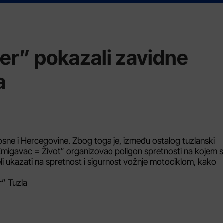
er” pokazali zavidne
a
Bosne i Hercegovine. Zbog toga je, između ostalog tuzlanski
migavac = Život“ organizovao poligon spretnosti na kojem 
eli ukazati na spretnost i sigurnost vožnje motociklom, kako
r” Tuzla