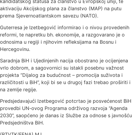
kandidatskog statusa za članstvo u Evropskoj uniji, te
aktivaciju Akcijskog plana za članstvo (MAP) na putu
prema Sjevernoatlantskom savezu (NATO).
Guterresa je Izetbegović informirao i o nivou provedenih
reformi, te napretku bh. ekonomije, a razgovarano je o
odnosima u regiji i njihovim refleksijama na Bosnu i
Hercegovinu.
Saradnja BiH i Ujedinjenih nacija obostrano je ocijenjena
vrlo dobrom, a sagovornici su istakli posebnu važnost
projekta “Dijalog za budućnost – promocija suživota i
različitosti u BiH”, koji bi se u drugoj fazi trebao proširiti i
na zemlјe regije.
Predsjedavajući Izetbegović potcrtao je posvećenost BiH
provedbi UN-ovog Programa održivog razvoja “Agenda
2030”, saopćeno je danas iz Službe za odnose s javnošću
Predsjedništva BiH.
(RTVTK/FENA) M.L.