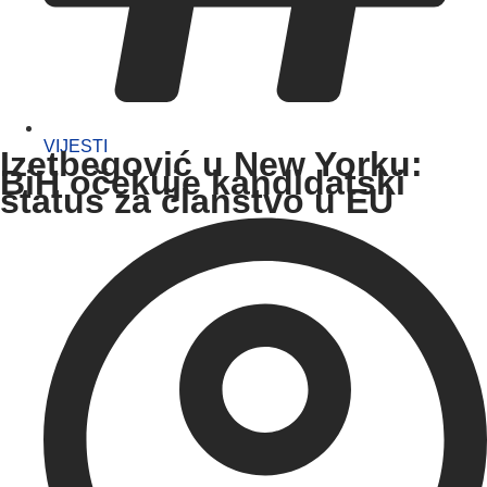
VIJESTI
Izetbegović u New Yorku:
BiH očekuje kandidatski
status za članstvo u EU