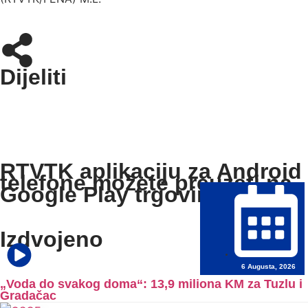
Dijeliti
RTVTK aplikaciju za Android
telefone možete preuzeti na
Google Play trgovini:
Izdvojeno
6 Augusta, 2026
„Voda do svakog doma“: 13,9 miliona KM za Tuzlu i
Gradačac