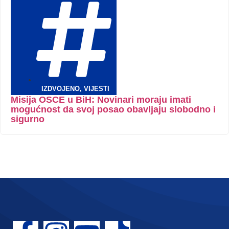
IZDVOJENO
,
VIJESTI
Misija OSCE u BiH: Novinari moraju imati
mogućnost da svoj posao obavljaju slobodno i
sigurno