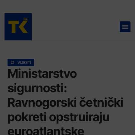
TELEVIZIJA 📺
VIJESTI
Ministarstvo
sigurnosti:
Ravnogorski četnički
pokreti opstruiraju
euroatlantske