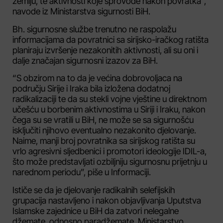
zemlju, te aktivnosti koje sprovode nakon povratka”,
navode iz Ministarstva sigurnosti BiH.
Bh. sigurnosne službe trenutno ne raspolažu
informacijama da povratnici sa sirijsko-iračkog ratišta
planiraju izvršenje nezakonitih aktivnosti, ali su oni i
dalje značajan sigurnosni izazov za BiH.
“S obzirom na to da je većina dobrovoljaca na
području Sirije i Iraka bila izložena dodatnoj
radikalizaciji te da su stekli vojne vještine u direktnom
učešću u borbenim aktivnostima u Siriji i Iraku, nakon
čega su se vratili u BiH, ne može se sa sigurnošću
isključiti njihovo eventualno nezakonito djelovanje.
Naime, manji broj povratnika sa sirijskog ratišta su
vrlo agresivni sljedbenici i promotori ideologije IDIL-a,
što može predstavljati ozbiljniju sigurnosnu prijetnju u
narednom periodu”, piše u Informaciji.
Ističe se da je djelovanje radikalnih selefijskih
grupacija nastavljeno i nakon objavljivanja Uputstva
Islamske zajednice u BiH da zatvori nelegalne
džemate, odnosno paradžemate. Ministarstvo