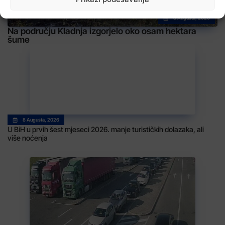
8 Augusta, 2026
Na području Kladnja izgorjelo oko osam hektara
šume
8 Augusta, 2026
U BiH u prvih šest mjeseci 2026. manje turističkih dolazaka, ali
više noćenja