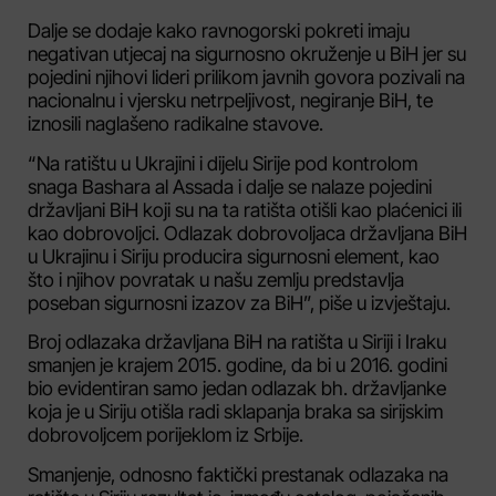
Dalje se dodaje kako ravnogorski pokreti imaju
negativan utjecaj na sigurnosno okruženje u BiH jer su
pojedini njihovi lideri prilikom javnih govora pozivali na
nacionalnu i vjersku netrpeljivost, negiranje BiH, te
iznosili naglašeno radikalne stavove.
“Na ratištu u Ukrajini i dijelu Sirije pod kontrolom
snaga Bashara al Assada i dalje se nalaze pojedini
državljani BiH koji su na ta ratišta otišli kao plaćenici ili
kao dobrovoljci. Odlazak dobrovoljaca državljana BiH
u Ukrajinu i Siriju producira sigurnosni element, kao
što i njihov povratak u našu zemlju predstavlja
poseban sigurnosni izazov za BiH”, piše u izvještaju.
Broj odlazaka državljana BiH na ratišta u Siriji i Iraku
smanjen je krajem 2015. godine, da bi u 2016. godini
bio evidentiran samo jedan odlazak bh. državljanke
koja je u Siriju otišla radi sklapanja braka sa sirijskim
dobrovoljcem porijeklom iz Srbije.
Smanjenje, odnosno faktički prestanak odlazaka na