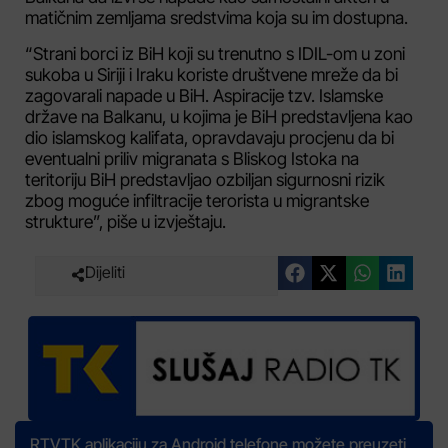
matičnim zemljama sredstvima koja su im dostupna.
“Strani borci iz BiH koji su trenutno s IDIL-om u zoni
sukoba u Siriji i Iraku koriste društvene mreže da bi
zagovarali napade u BiH. Aspiracije tzv. Islamske
države na Balkanu, u kojima je BiH predstavljena kao
dio islamskog kalifata, opravdavaju procjenu da bi
eventualni priliv migranata s Bliskog Istoka na
teritoriju BiH predstavljao ozbiljan sigurnosni rizik
zbog moguće infiltracije terorista u migrantske
strukture”, piše u izvještaju.
Dijeliti
RTVTK aplikaciju za Android telefone možete preuzeti