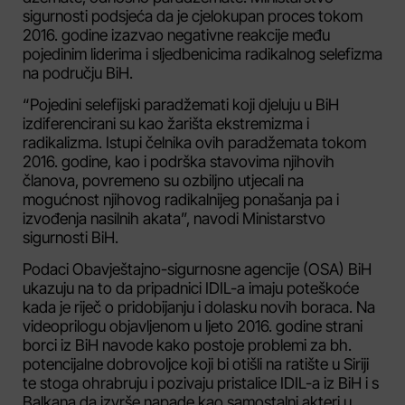
sigurnosti podsjeća da je cjelokupan proces tokom
2016. godine izazvao negativne reakcije među
pojedinim liderima i sljedbenicima radikalnog selefizma
na području BiH.
“Pojedini selefijski paradžemati koji djeluju u BiH
izdiferencirani su kao žarišta ekstremizma i
radikalizma. Istupi čelnika ovih paradžemata tokom
2016. godine, kao i podrška stavovima njihovih
članova, povremeno su ozbiljno utjecali na
mogućnost njihovog radikalnijeg ponašanja pa i
izvođenja nasilnih akata”, navodi Ministarstvo
sigurnosti BiH.
Podaci Obavještajno-sigurnosne agencije (OSA) BiH
ukazuju na to da pripadnici IDIL-a imaju poteškoće
kada je riječ o pridobijanju i dolasku novih boraca. Na
videoprilogu objavljenom u ljeto 2016. godine strani
borci iz BiH navode kako postoje problemi za bh.
potencijalne dobrovoljce koji bi otišli na ratište u Siriji
te stoga ohrabruju i pozivaju pristalice IDIL-a iz BiH i s
Balkana da izvrše napade kao samostalni akteri u