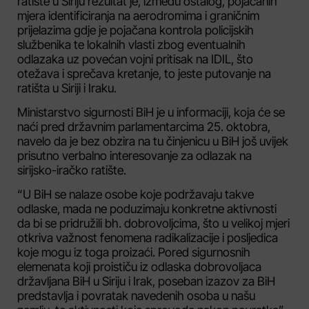
ratište u Siriju rezultat je, između ostalog, pojačanih
mjera identificiranja na aerodromima i graničnim
prijelazima gdje je pojačana kontrola policijskih
službenika te lokalnih vlasti zbog eventualnih
odlazaka uz povećan vojni pritisak na IDIL, što
otežava i sprečava kretanje, to jeste putovanje na
ratišta u Siriji i Iraku.
Ministarstvo sigurnosti BiH je u informaciji, koja će se
naći pred državnim parlamentarcima 25. oktobra,
navelo da je bez obzira na tu činjenicu u BiH još uvijek
prisutno verbalno interesovanje za odlazak na
sirijsko-iračko ratište.
“U BiH se nalaze osobe koje podržavaju takve
odlaske, mada ne poduzimaju konkretne aktivnosti
da bi se pridružili bh. dobrovoljcima, što u velikoj mjeri
otkriva važnost fenomena radikalizacije i posljedica
koje mogu iz toga proizaći. Pored sigurnosnih
elemenata koji proističu iz odlaska dobrovoljaca
državljana BiH u Siriju i Irak, poseban izazov za BiH
predstavlja i povratak navedenih osoba u našu