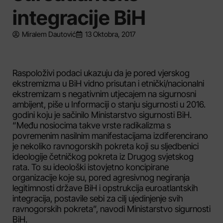
integracije BiH
Miralem Dautović
13 Oktobra, 2017
Raspoloživi podaci ukazuju da je pored vjerskog
ekstremizma u BiH vidno prisutan i etnički/nacionalni
ekstremizam s negativnim utjecajem na sigurnosni
ambijent, piše u Informaciji o stanju sigurnosti u 2016.
godini koju je sačinilo Ministarstvo sigurnosti BiH.
“Među nosiocima takve vrste radikalizma s
povremenim nasilnim manifestacijama izdiferencirano
je nekoliko ravnogorskih pokreta koji su sljedbenici
ideologije četničkog pokreta iz Drugog svjetskog
rata. To su ideološki istovjetno koncipirane
organizacije koje su, pored agresivnog negiranja
legitimnosti države BiH i opstrukcija euroatlantskih
integracija, postavile sebi za cilj ujedinjenje svih
ravnogorskih pokreta”, navodi Ministarstvo sigurnosti
BiH.