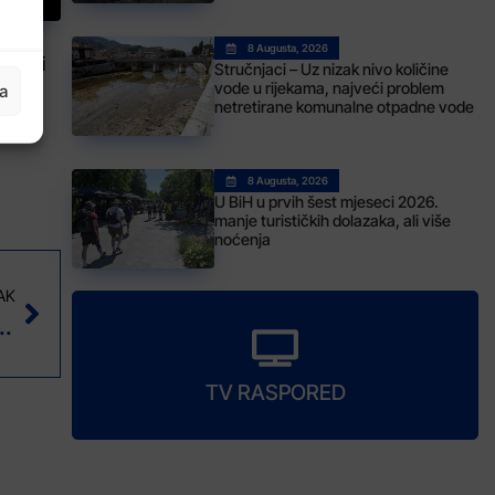
8 Augusta, 2026
stakli
Stručnjaci – Uz nizak nivo količine
vode u rijekama, najveći problem
ja
netretirane komunalne otpadne vode
zle
ueve
8 Augusta, 2026
U BiH u prvih šest mjeseci 2026.
manje turističkih dolazaka, ali više
noćenja
AK
iće održana 17. oktobra na RGGF-u u Tuzli
TV RASPORED