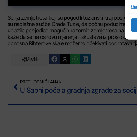
Upr
Serija zemljotresa koji su pogodili tuzlanski kraj posljed
su nadležne službe Grada Tuzle, da počnu poduzimati kr
ublažile posljedice mogućih razornih zemljotresa na našem
kaže da se na osnovu mjerenja i iskustava iz prošlosti, al
odnosno Rihterove skale možemo očekivati podrhtavanja 
Dijeliti
PRETHODNI ČLANAK