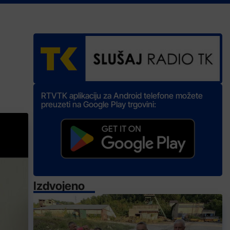
RTVTK aplikaciju za Android telefone možete
preuzeti na Google Play trgovini:
Izdvojeno