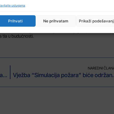
avljajte uslugama
nja dva mjeseca, kao i određeni nivo uznemirenosti građana pod
atkoročne i dugoročne mjere kako bi se prevenirale, odnosno
Prihvati
Ne prihvatam
Prikaži podešavan
 području. Miralem Mulać, iz Službe civilne zaštite Grada Tu
i i naučnih saznanja može zaključiti do kojeg stepena Merkalij
tla u budućnosti.
NAREDNI ČLAN
U Sapni počela gradnja zgrade za socijalno stanovanje
Vježba “Simulacija požara” b