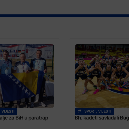
,
VIJESTI
SPORT
,
VIJESTI
lje za BiH u paratrap
Bh. kadeti savladali Bu