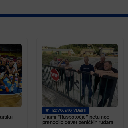
IZDVOJENO
,
VIJESTI
garsku
U jami “Raspotočje” petu noć
prenoćilo devet zeničkih rudara