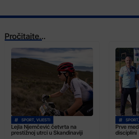
Pročitajte...
SPORT
,
VIJESTI
SPORT
Lejla Njemčević četvrta na
Prve meda
prestižnoj utrci u Skandinaviji
disciplini