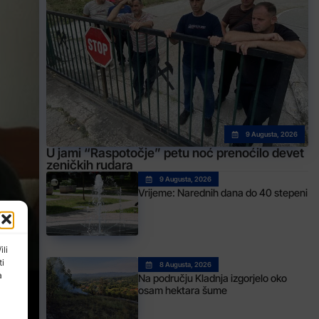
9 Augusta, 2026
U jami “Raspotočje” petu noć prenoćilo devet
zeničkih rudara
9 Augusta, 2026
Vrijeme: Narednih dana do 40 stepeni
ili
ti
8 Augusta, 2026
a
Na području Kladnja izgorjelo oko
osam hektara šume