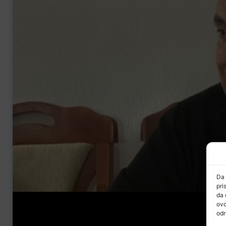
Da 
pri
da 
ovo
odr