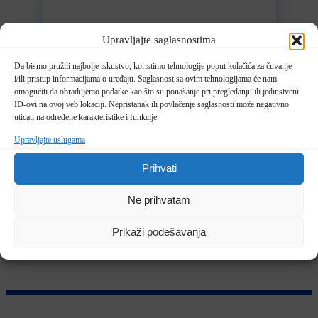
Upravljajte saglasnostima
Da bismo pružili najbolje iskustvo, koristimo tehnologije poput kolačića za čuvanje
7 Augusta, 2026
i/ili pristup informacijama o uređaju. Saglasnost sa ovim tehnologijama će nam
Danas nova saslušanja saradnika Memorijalnog centra
omogućiti da obrađujemo podatke kao što su ponašanje pri pregledanju ili jedinstveni
Srebrenica
ID-ovi na ovoj veb lokaciji. Nepristanak ili povlačenje saglasnosti može negativno
uticati na određene karakteristike i funkcije.
Upravljajte uslugama
Prihvati
TV RASPORED
Ne prihvatam
Prikaži podešavanja