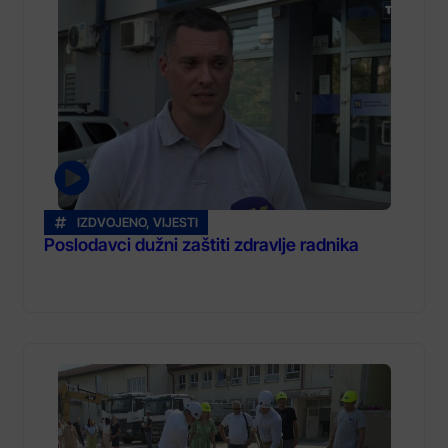
IZDVOJENO
,
VIJESTI
Poslodavci dužni zaštiti zdravlje radnika