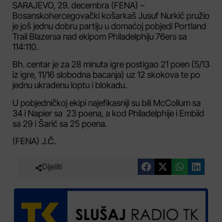
SARAJEVO, 29. decembra (FENA) –
Bosanskohercegovački košarkaš Jusuf Nurkić pružio
je još jednu dobru partiju u domaćoj pobjedi Portland
Trail Blazersa nad ekipom Philadelphiju 76ers sa
114:110.
Bh. centar je za 28 minuta igre postigao 21 poen (5/13
iz igre, 11/16 slobodna bacanja) uz 12 skokova te po
jednu ukradenu loptu i blokadu.
U pobjedničkoj ekipi najefikasniji su bili McCollum sa
34 i Napier sa 23 poena, a kod Philadelphije i Embiid
sa 29 i Šarić sa 25 poena.
(FENA) J.Č.
Dijeliti