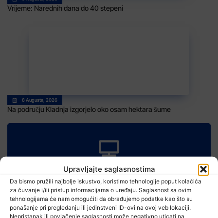
Vrijeme: Narednih dana do 40 stepeni
8 Augusta, 2026
Na području Kladnja izgorjelo oko osam hektara šume
TV RASPORED
Upravljajte saglasnostima
Da bismo pružili najbolje iskustvo, koristimo tehnologije poput kolačića
za čuvanje i/ili pristup informacijama o uređaju. Saglasnost sa ovim
tehnologijama će nam omogućiti da obrađujemo podatke kao što su
ponašanje pri pregledanju ili jedinstveni ID-ovi na ovoj veb lokaciji.
Nepristanak ili povlačenje saglasnosti može negativno uticati na