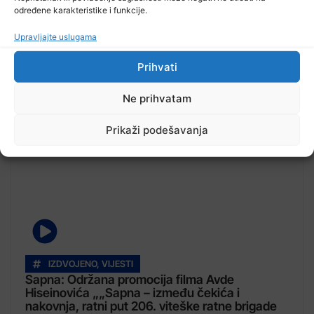
određene karakteristike i funkcije.
Upravljajte uslugama
Prihvati
Pročitajte...
Ne prihvatam
Prikaži podešavanja
IZDVOJENO
,
VIJESTI
Sapna: Održana promocija filma Avde
Hiseinovića „„Sapna – između čekića i
nakovnja, ratni put 206. viteške ratne brigade