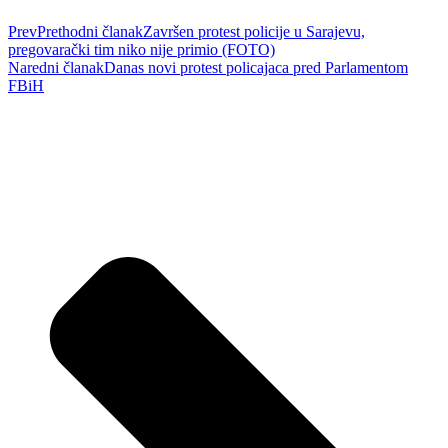
Prev
Prethodni članak
Završen protest policije u Sarajevu,
pregovarački tim niko nije primio (FOTO)
Naredni članak
Danas novi protest policajaca pred Parlamentom
FBiH