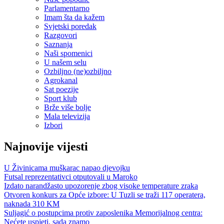
Parlamentarno
Imam šta da kažem
Svjetski poredak
Razgovori
Saznanja
Naši spomenici
U našem selu
Ozbiljno (ne)ozbiljno
Agrokanal
Sat poezije
Sport klub
Brže više bolje
Mala televizija
Izbori
Najnovije vijesti
U Živinicama muškarac napao djevojku
Futsal reprezentativci otputovali u Maroko
Izdato narandžasto upozorenje zbog visoke temperature zraka
Otvoren konkurs za Opće izbore: U Tuzli se traži 117 operatera,
naknada 310 KM
Suljagić o postupcima protiv zaposlenika Memorijalnog centra:
Nećete uspjeti, sada znamo