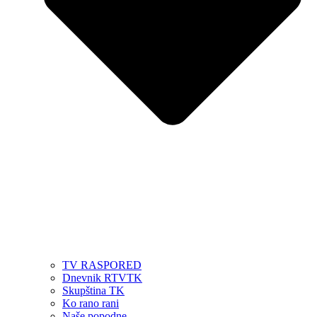
TV RASPORED
Dnevnik RTVTK
Skupština TK
Ko rano rani
Naše popodne