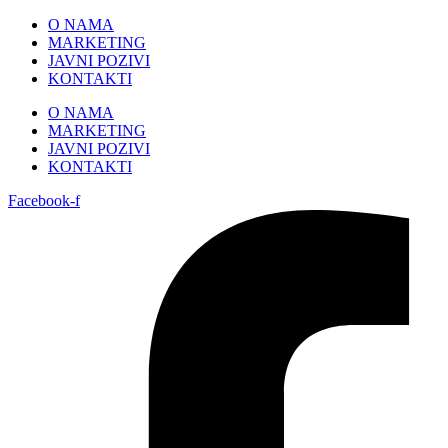
Skip
O NAMA
to
MARKETING
content
JAVNI POZIVI
KONTAKTI
O NAMA
MARKETING
JAVNI POZIVI
KONTAKTI
Facebook-f