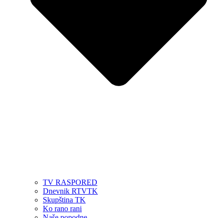
TV RASPORED
Dnevnik RTVTK
Skupština TK
Ko rano rani
Naše popodne