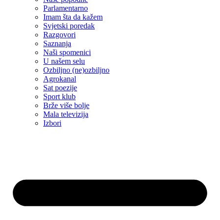
Parlamentarno
Imam šta da kažem
Svjetski poredak
Razgovori
Saznanja
Naši spomenici
U našem selu
Ozbiljno (ne)ozbiljno
Agrokanal
Sat poezije
Sport klub
Brže više bolje
Mala televizija
Izbori