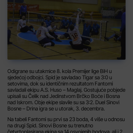
Odigrane su utakmice 8. kola Premijer lige BiH u
sjedećoj odbojci. Spid je savladao Tigar sa 3:0 u
setovima, dok su identičnim rezultatom Fantomi
savladali ekipu A.S. Huso – Maglaj. Gostujuće pobjede
upisali su Čelik nad Jedinstvom Brčko Boće i Bosna
nad Iskrom. Obje ekipe slavile su sa 3:2. Duel Sinovi
Bosne – Drina igra se u utorak, 3. decembra.
Na tabeli Fantomi su prvi sa 23 boda, 4 više u odnosu
na drugi Spid. Sinovi Bosne su trenutno
četvrtoplasirana ekipa sa 14 osvojenih bodova, ali i 2