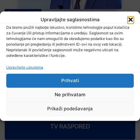
10 Augusta, 2026
Suljagić o postupcima protiv zaposlenika Memorijalnog centra:
Upravljajte saglasnostima
Nećete uspjeti, sada znamo
Da bismo pružili najbolje iskustvo, koristimo tehnologije poput kolačića
za čuvanje i/ili pristup informacijama o uređaju. Saglasnost sa ovim
tehnologijama će nam omogućiti da obrađujemo podatke kao što su
ponašanje pri pregledanju ili jedinstveni ID-ovi na ovoj veb lokaciji.
Nepristanak ili povlačenje saglasnosti može negativno uticati na
određene karakteristike i funkcije.
Upravljajte uslugama
Prihvati
10 Augusta, 2026
Danas isplata invalidnina za juli u Federaciji BiH
Ne prihvatam
Prikaži podešavanja
TV RASPORED