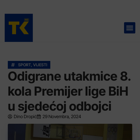
TELEVIZIJA 📺
SPORT
,
VIJESTI
Odigrane utakmice 8.
kola Premijer lige BiH
u sjedećoj odbojci
Dino Dropić
29 Novembra, 2024