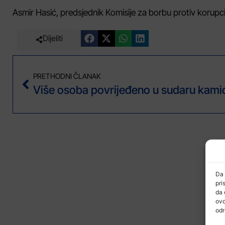
Asmir Hasić, predsjednik Komisije za borbu protiv korupc
Dijeliti
PRETHODNI ČLANAK
Da 
pri
da 
ovo
odr