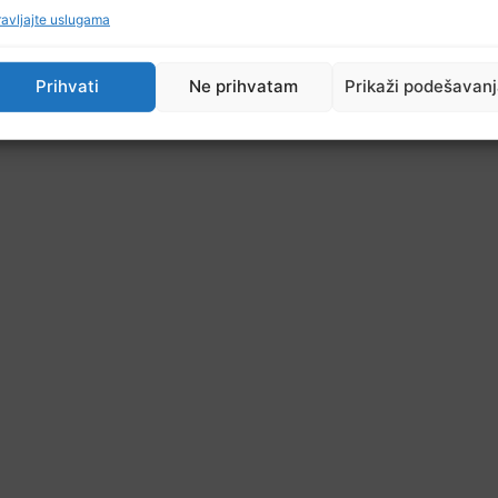
avljajte uslugama
Prihvati
Ne prihvatam
Prikaži podešavan