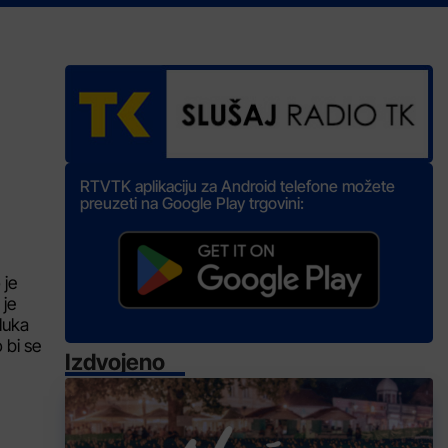
RTVTK aplikaciju za Android telefone možete
preuzeti na Google Play trgovini:
 je
 je
luka
 bi se
Izdvojeno