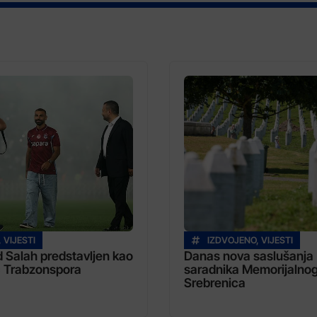
,
VIJESTI
IZDVOJENO
,
VIJESTI
Salah predstavljen kao
Danas nova saslušanja
č Trabzonspora
saradnika Memorijalnog
Srebrenica