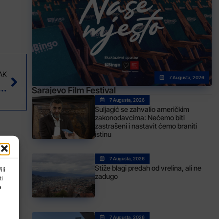
AK
7 Augusta, 2026
 koji izdaju recepte sa esencijalne liste se nastavljaju
Sarajevo Film Festival
7 Augusta, 2026
Suljagić se zahvalio američkim
zakonodavcima: Nećemo biti
zastrašeni i nastavit ćemo braniti
istinu
7 Augusta, 2026
Stiže blagi predah od vrelina, ali ne
ili
zadugo
ti
a
7 Augusta, 2026