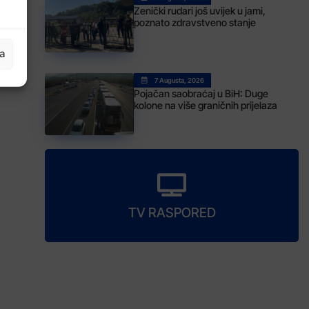
Zenički rudari još uvijek u jami,
poznato zdravstveno stanje
ja
7 Augusta, 2026
Pojačan saobraćaj u BiH: Duge
kolone na više graničnih prijelaza
TV RASPORED