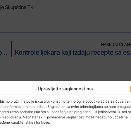
ije Skupštine TK
NAREDNI ČLAN
Više osoba povrijeđeno u sudaru kamiona i automobila
Kontrole ljekara
Upravljajte saglasnostima
bismo pružili najbolje iskustvo, koristimo tehnologije poput kolačića za čuvanje i/
stup informacijama o uređaju. Saglasnost sa ovim tehnologijama će nam omogući
obrađujemo podatke kao što su ponašanje pri pregledanju ili jedinstveni ID-ovi n
j veb lokaciji. Nepristanak ili povlačenje saglasnosti može negativno uticati na
eđene karakteristike i funkcije.