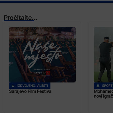
Pročitajte...
IZDVOJENO
,
VIJESTI
SPORT
Sarajevo Film Festival
Mohamed 
novi igra