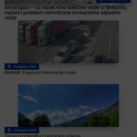
Stručnjaci – Uz nizak nivo količine vode u rijekama,
najveći problem netretirane komunalne otpadne
vode
8 Augusta, 2026
BIHAMK: Pojačana frekvencija vozila
8 Augusta, 2026
Danas promjenjljivo i nestabilno vrijeme