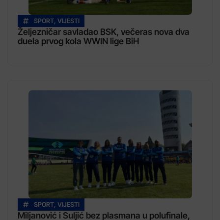
SPORT
,
VIJESTI
Željezničar savladao BSK, večeras nova dva
duela prvog kola WWIN lige BiH
SPORT
,
VIJESTI
Miljanović i Suljić bez plasmana u polufinale,