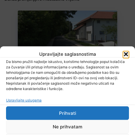
Upravljajte saglasnostima
7 Augusta, 2026
U Kalesiji u toku rekonstrukcija puteva
Da bismo pružili najbolje iskustvo, koristimo tehnologije poput kolačića
za čuvanje i/ili pristup informacijama o uređaju. Saglasnost sa ovim
tehnologijama će nam omogućiti da obrađujemo podatke kao što su
ponašanje pri pregledanju ili jedinstveni ID-ovi na ovoj veb lokaciji.
Nepristanak ili povlačenje saglasnosti može negativno uticati na
određene karakteristike i funkcije.
Upravljajte uslugama
Prihvati
7 Augusta, 2026
Poslodavci dužni zaštiti zdravlje radnika
Ne prihvatam