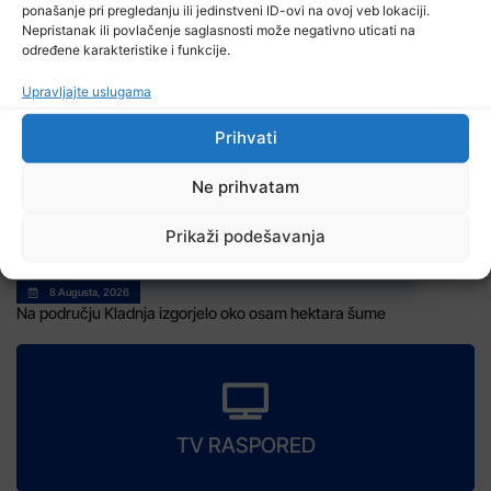
ponašanje pri pregledanju ili jedinstveni ID-ovi na ovoj veb lokaciji.
Nepristanak ili povlačenje saglasnosti može negativno uticati na
određene karakteristike i funkcije.
9 Augusta, 2026
Vrijeme: Narednih dana do 40 stepeni
Upravljajte uslugama
Prihvati
Ne prihvatam
Prikaži podešavanja
8 Augusta, 2026
Na području Kladnja izgorjelo oko osam hektara šume
TV RASPORED