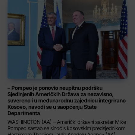
– Pompeo je ponovio neupitnu podršku
Sjedinjenih Američkih Država za nezavisno,
suvereno i u međunarodnu zajednicu integrirano
Kosovo, navodi se u saopćenju State
Departmenta
WASHINGTON (AA) – Američki državni sekretar Mike
Pompeo sastao se sinoć s kosovskim predsjednikom
Hashimom Thacijem, javlja Anadolu Agency (AA).