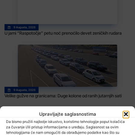
9 Augusta, 2026
U jami “Raspotočje” petu noć prenoćilo devet zeničkih rudara
9 Augusta, 2026
Velike gužve na granicama: Duge kolone od ranih jutarnjih sati
Upravljajte saglasnostima
Da bismo pružili najbolje iskustvo, koristimo tehnologije poput kolačića
za čuvanje i/ili pristup informacijama o uređaju. Saglasnost sa ovim
tehnologijama će nam omogućiti da obrađujemo podatke kao što su