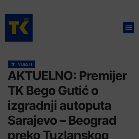
TELEVIZIJA 📺
VIJESTI
AKTUELNO: Premijer
TK Bego Gutić o
izgradnji autoputa
Sarajevo – Beograd
preko Tuzlanskog