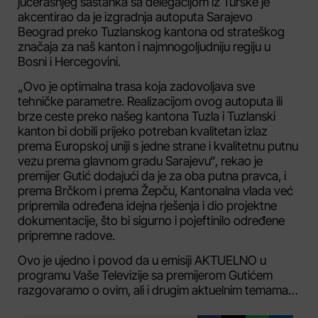
jučerašnjeg sastanka sa delegacijom iz Turske je
akcentirao da je izgradnja autoputa Sarajevo
Beograd preko Tuzlanskog kantona od strateškog
značaja za naš kanton i najmnogoljudniju regiju u
Bosni i Hercegovini.
„Ovo je optimalna trasa koja zadovoljava sve
tehničke parametre. Realizacijom ovog autoputa ili
brze ceste preko našeg kantona Tuzla i Tuzlanski
kanton bi dobili prijeko potreban kvalitetan izlaz
prema Europskoj uniji s jedne strane i kvalitetnu putnu
vezu prema glavnom gradu Sarajevu“, rekao je
premijer Gutić dodajući da je za oba putna pravca, i
prema Brčkom i prema Žepču, Kantonalna vlada već
pripremila određena idejna rješenja i dio projektne
dokumentacije, što bi sigurno i pojeftinilo određene
pripremne radove.
Ovo je ujedno i povod da u emisiji AKTUELNO u
programu Vaše Televizije sa premijerom Gutićem
razgovaramo o ovim, ali i drugim aktuelnim temama…