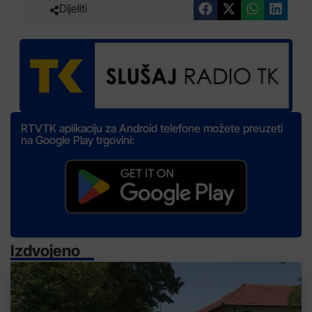
Dijeliti
RTVTK aplikaciju za Android telefone možete preuzeti
na Google Play trgovini:
Izdvojeno