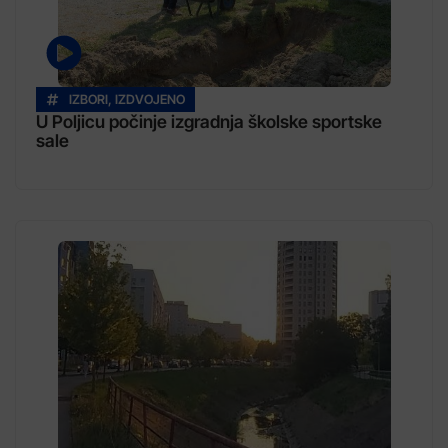
IZBORI
,
IZDVOJENO
U Poljicu počinje izgradnja školske sportske
sale