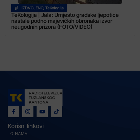
IZDVOJENO
,
TeKologija
TeKologija | Jala: Umjesto gradske ljepotice
nastale podno majevičkih obronaka izvor
neugodnih prizora (FOTO/VIDEO)
Korisni linkovi
O NAMA