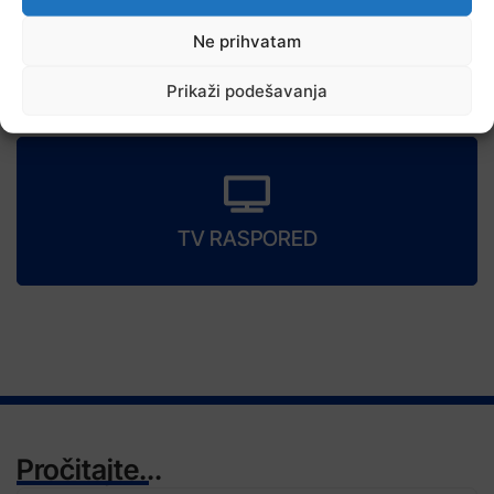
Ne prihvatam
7 Augusta, 2026
Prikaži podešavanja
Danas nova saslušanja saradnika Memorijalnog centra Srebrenica
TV RASPORED
Pročitajte...