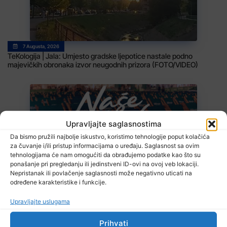
7 Augusta, 2026
TeKologija | Jala: Umjesto gradske ljepotice nastale podno
majevičkih obronaka izvor neugodnih prizora (FOTO/VIDEO)
Upravljajte saglasnostima
Da bismo pružili najbolje iskustvo, koristimo tehnologije poput kolačića
za čuvanje i/ili pristup informacijama o uređaju. Saglasnost sa ovim
tehnologijama će nam omogućiti da obrađujemo podatke kao što su
7 Augusta, 2026
ponašanje pri pregledanju ili jedinstveni ID-ovi na ovoj veb lokaciji.
Sarajevo Film Festival
Nepristanak ili povlačenje saglasnosti može negativno uticati na
određene karakteristike i funkcije.
Upravljajte uslugama
Prihvati