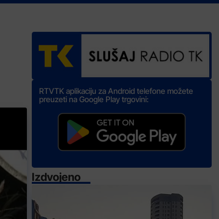
RTVTK aplikaciju za Android telefone možete
preuzeti na Google Play trgovini:
Izdvojeno