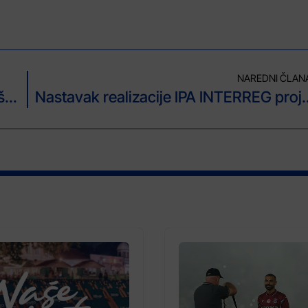
NAREDNI ČLAN
U BiH danas oblačno, moguća slaba kiša i snijeg
Nastavak realizacije IPA INTERREG 