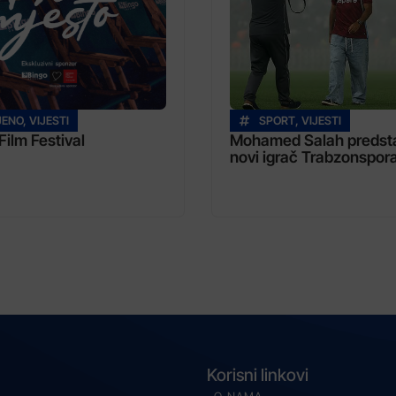
JENO
,
VIJESTI
SPORT
,
VIJESTI
Film Festival
Mohamed Salah predsta
novi igrač Trabzonspor
Korisni linkovi