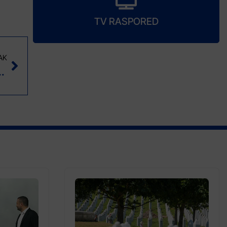
TV RASPORED
AK
projekta energetske obnove škola