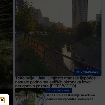
7 Augusta, 2026
TeKologija | Jala: Umjesto gradske ljepotice
nastale podno majevičkih obronaka izvor
neugodnih prizora (FOTO/VIDEO)
7 Augusta, 2026
Danas nova saslušanja saradnika
Memorijalnog centra Srebrenica