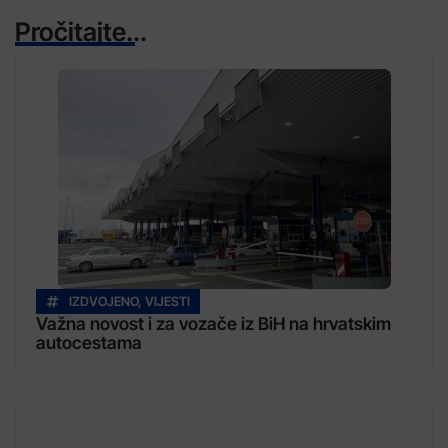
Pročitajte...
IZDVOJENO
,
VIJESTI
Važna novost i za vozače iz BiH na hrvatskim
autocestama