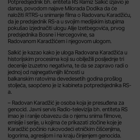
Potpredsjednik bh. entiteta RS Ramiz Salkić izjavio je
danas, povodom najave Milorada Dodika da će
naložiti RTRS-u snimanje filma o Radovanu Karadžiću,
da je predsjednik RS-a u svojim medijskim istupima
pokušao izjednačiti ulogu Alije Izetbegovića, prvog
predsjednika Bosne i Hercegovine, sa
Radovanom Karadžićem i njegovom ulogom.
Salkić je kazao kako je uloga Radovana Karadžića u
historijskim procesima koji su obilježili posljednje tri
decenije izuzetno negativna, te da se zapravo radi o
jednoj od najnegativnijih ličnosti u
balkanskim ratovima devedesetih godina prošlog
stoljeća, saopćeno je iz kabineta potpredsjednika RS-
a.
– Radovan Karadžić je osoba koja je presuđena za
genocid. Javni servis Radio-televizija bh. entiteta RS
imao je i ranije obavezu da o njemu snima filmove,
emisije i serije, u kojima će prikazati zločine koje je
Karadžić počinio rukovodeći etničkim čišćenjima,
logorima, agresijom i na kraju činjenjem genocida.