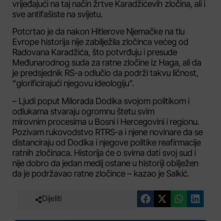
vrijeđajući na taj način žrtve Karadžićevih zločina, ali i
sve antifašiste na svijetu.
Potcrtao je da nakon Hitlerove Njemačke na tlu
Evrope historija nije zabilježila zločinca većeg od
Radovana Karadžića, što potvrđuju i presude
Međunarodnog suda za ratne zločine iz Haga, ali da
je predsjednik RS-a odlučio da podrži takvu ličnost,
“glorificirajući njegovu ideologiju”.
– Ljudi poput Milorada Dodika svojom politikom i
odlukama stvaraju ogromnu štetu svim
mirovnim procesima u Bosni i Hercegovini i regionu.
Pozivam rukovodstvo RTRS-a i njene novinare da se
distanciraju od Dodika i njegove politike reafirmacije
ratnih zločinaca. Historija će o svima dati svoj sud i
nije dobro da jedan medij ostane u historiji obilježen
da je podržavao ratne zločince – kazao je Salkić.
Dijeliti