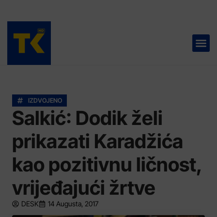
TELEVIZIJA 📺
IZDVOJENO
Salkić: Dodik želi
prikazati Karadžića
kao pozitivnu ličnost,
vrijeđajući žrtve
DESK
14 Augusta, 2017