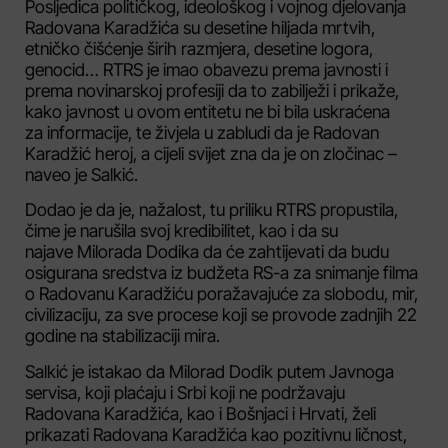
Posljedica političkog, ideološkog i vojnog djelovanja
Radovana Karadžića su desetine hiljada mrtvih,
etničko čišćenje širih razmjera, desetine logora,
genocid… RTRS je imao obavezu prema javnosti i
prema novinarskoj profesiji da to zabilježi i prikaže,
kako javnost u ovom entitetu ne bi bila uskraćena
za informacije, te živjela u zabludi da je Radovan
Karadžić heroj, a cijeli svijet zna da je on zločinac –
naveo je Salkić.
Dodao je da je, nažalost, tu priliku RTRS propustila,
čime je narušila svoj kredibilitet, kao i da su
najave Milorada Dodika da će zahtijevati da budu
osigurana sredstva iz budžeta RS-a za snimanje filma
o Radovanu Karadžiću poražavajuće za slobodu, mir,
civilizaciju, za sve procese koji se provode zadnjih 22
godine na stabilizaciji mira.
Salkić je istakao da Milorad Dodik putem Javnoga
servisa, koji plaćaju i Srbi koji ne podržavaju
Radovana Karadžića, kao i Bošnjaci i Hrvati, želi
prikazati Radovana Karadžića kao pozitivnu ličnost,