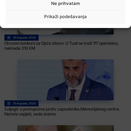
Ne prihvatam
Prikaži podešavanja
10 Augusta, 2026
Otvoren konkurs za Opće izbore: U Tuzli se traži 117 operatera,
naknada 310 KM
10 Augusta, 2026
Suljagić o postupcima protiv zaposlenika Memorijalnog centra:
Nećete uspjeti, sada znamo