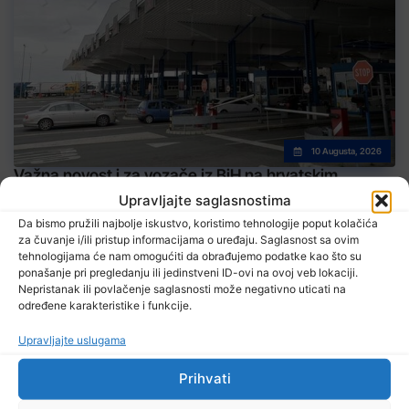
10 Augusta, 2026
Važna novost i za vozače iz BiH na hrvatskim
autocestama
Upravljajte saglasnostima
Da bismo pružili najbolje iskustvo, koristimo tehnologije poput kolačića
za čuvanje i/ili pristup informacijama o uređaju. Saglasnost sa ovim
tehnologijama će nam omogućiti da obrađujemo podatke kao što su
ponašanje pri pregledanju ili jedinstveni ID-ovi na ovoj veb lokaciji.
Nepristanak ili povlačenje saglasnosti može negativno uticati na
određene karakteristike i funkcije.
10 Augusta, 2026
Upravljajte uslugama
Izdato narandžasto upozorenje zbog visoke temperature zraka
Prihvati