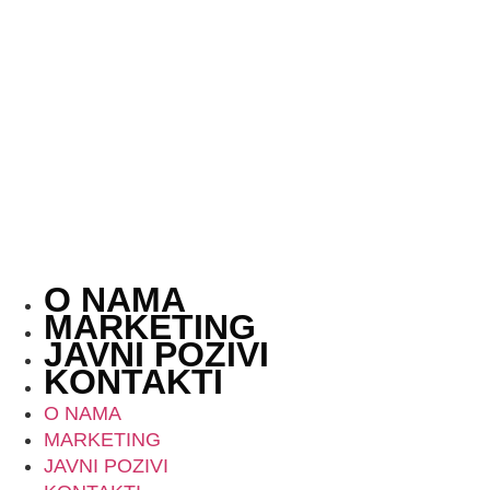
Skip
to
content
O NAMA
MARKETING
JAVNI POZIVI
KONTAKTI
O NAMA
MARKETING
JAVNI POZIVI