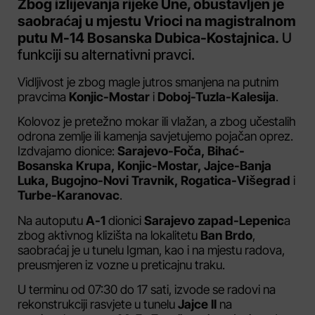
Zbog izlijevanja rijeke Une, obustavljen je
saobraćaj u mjestu Vrioci na magistralnom
putu M-14 Bosanska Dubica-Kostajnica.
U
funkciji su alternativni pravci.
Vidljivost je zbog magle jutros smanjena na putnim
pravcima
Konjic-Mostar
i
Doboj-Tuzla-Kalesija
.
Kolovoz je pretežno mokar ili vlažan, a zbog učestalih
odrona zemlje ili kamenja savjetujemo pojačan oprez.
Izdvajamo dionice:
Sarajevo-Foča, Bihać-
Bosanska Krupa, Konjic-Mostar, Jajce-Banja
Luka, Bugojno-Novi Travnik, Rogatica-Višegrad
i
Turbe-Karanovac
.
Na autoputu
A-1
dionici
Sarajevo zapad-Lepenic
a
zbog aktivnog klizišta na lokalitetu
Ban Brdo
,
saobraćaj je u tunelu Igman, kao i na mjestu radova,
preusmjeren iz vozne u preticajnu traku.
U terminu od 07:30 do 17 sati, izvode se radovi na
rekonstrukciji rasvjete u tunelu
Jajce II
na