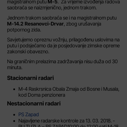
magistralnom putu
M-5
. Za vrijeme izvođenja radova
saobraća se naizmjenično, jednom trakom.
Jednom trakom saobraća se i na magistralnom putu
M-14.2 Resanovci-Drvar
, zbog urušavanja
potpornog zida.
Savjetujemo opreznu vožnju, prilagođenu uslovima na
putu i podsjećamo da je posjedovanje zimske opreme
zakonski obavezno.
Na graničnim prelazima zadržavanja nisu duža od 30
minuta.
Stacionarni radari
M-4 Raskrsnica Obala Zmaja od Bosne i Musala,
kod Doma penzionera
Nestacionarni radari
PS Zapad
Najavljene radarske kontrole za 13. 03. 2018. -
PU TUZLA – PS ZAPAD10:00 do 12:00 sati M-18