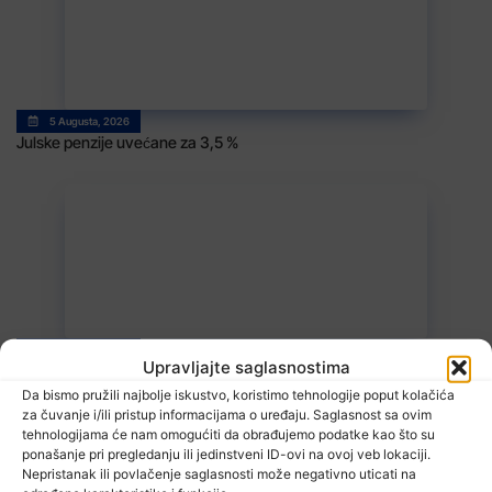
5 Augusta, 2026
Julske penzije uvećane za 3,5 %
5 Augusta, 2026
Upravljajte saglasnostima
MUP TK: Istražitelji Sektora kriminalističke policije rasvijetlili
krivična djela Prijevara, osumnjičenom licu oduzeta sloboda
Da bismo pružili najbolje iskustvo, koristimo tehnologije poput kolačića
za čuvanje i/ili pristup informacijama o uređaju. Saglasnost sa ovim
tehnologijama će nam omogućiti da obrađujemo podatke kao što su
ponašanje pri pregledanju ili jedinstveni ID-ovi na ovoj veb lokaciji.
Nepristanak ili povlačenje saglasnosti može negativno uticati na