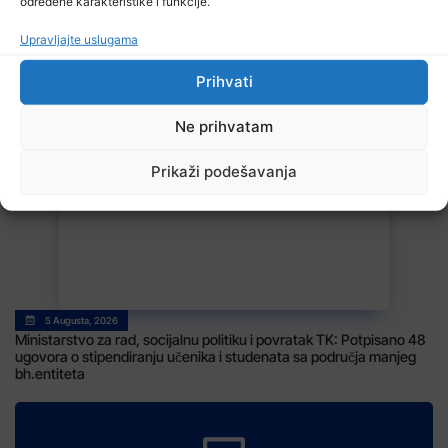
određene karakteristike i funkcije.
Upravljajte uslugama
Prihvati
5 Augusta, 2026
U slijetanju vozila sa kolovoza smrtno stradao 60-godišnji vozač iz
Ne prihvatam
Banovića
Prikaži podešavanja
5 Augusta, 2026
Ministarstvo za rad, socijalnu politiku i povratak TK: Potpisano 48
ugovora o stipendiranju učenika i studenata sa područja manjeg
bh.entiteta