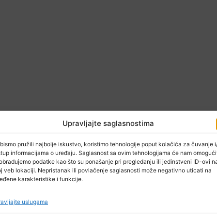
Upravljajte saglasnostima
a , upriličen je veliki broj susreta sa zvanicama grada Osijeka
bismo pružili najbolje iskustvo, koristimo tehnologije poput kolačića za čuvanje i/
urističkih zajednica , predstavnicima udruženje i dr.
stup informacijama o uređaju. Saglasnost sa ovim tehnologijama će nam omogući
obrađujemo podatke kao što su ponašanje pri pregledanju ili jedinstveni ID-ovi n
avao se pod pokroviteljstvima Ministarstva poljoprivrede,
j veb lokaciji. Nepristanak ili povlačenje saglasnosti može negativno uticati na
da Osijeka, a odvijao se na 2000m² zatvorenog i 3000m² otvo
eđene karakteristike i funkcije.
avljajte uslugama