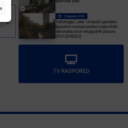
sportske sale
ja
AK
7 Augusta, 2026
TeKologija | Jala: Umjesto gradske
 osnovnim i srednjim školama!
ljepotice nastale podno majevičkih
obronaka izvor neugodnih prizora
(FOTO/VIDEO)
TV RASPORED