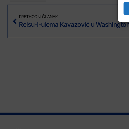
PRETHODNI ČLANAK
Reisu-l-ulema Kavazović u Washingto