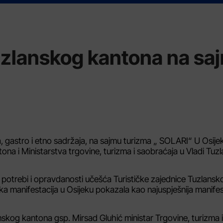
 Tuzlanskog kantona na sa
, gastro i etno sadržaja, na sajmu turizma „ SOLARI“ U Osije
tona i Ministarstva trgovine, turizma i saobraćaja u Vladi Tu
, potrebi i opravdanosti učešća Turističke zajednice Tuzlansk
 manifestacija u Osijeku pokazala kao najuspješnija manifes
anskog kantona gsp. Mirsad Gluhić ministar Trgovine, turizma i