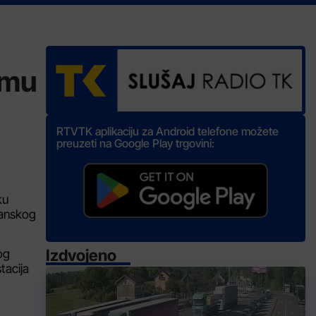
jmu
RTVTK aplikaciju za Android telefone možete
preuzeti na Google Play trgovini:
ku
zlanskog
Izdvojeno
og
tacija