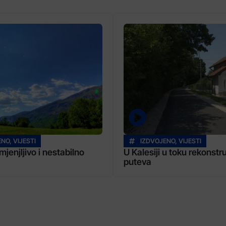
ENO
,
VIJESTI
IZDVOJENO
,
VIJESTI
jenjljivo i nestabilno
U Kalesiji u toku rekonstr
puteva