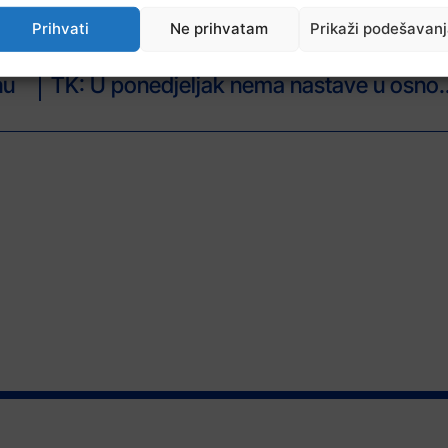
Prihvati
Ne prihvatam
Prikaži podešavan
NAREDNI ČLAN
nu
TK: U ponedjeljak nema nastave u