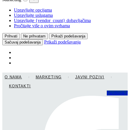
Upravljajte opcijama
Upravljajte uslugama
Upravljajte {vendor_count} dobavljačima
Pročitajte više o ovim svrhama
Prihvati
Ne prihvatam
Prikaži podešavanja
Prikaži podešavanja
Sačuvaj podešavanja
Skip
O NAMA
MARKETING
JAVNI POZIVI
to
content
KONTAKTI
Facebook-f