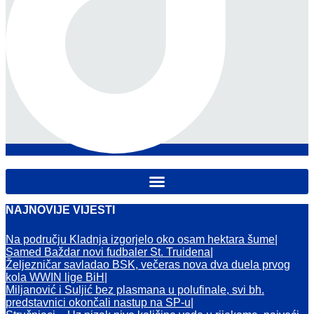
NAJNOVIJE VIJESTI
Na području Kladnja izgorjelo oko osam hektara šume
Samed Baždar novi fudbaler St. Truidena
Željezničar savladao BSK, večeras nova dva duela prvog
kola WWIN lige BiH
Miljanović i Suljić bez plasmana u polufinale, svi bh.
predstavnici okončali nastup na SP-u