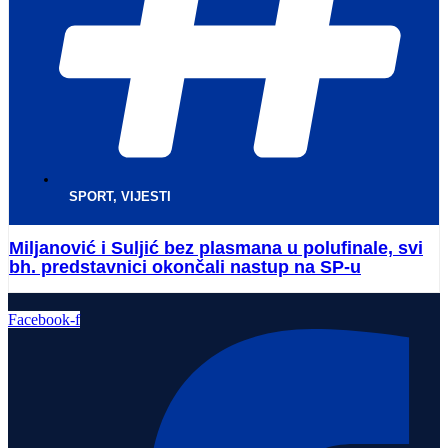
SPORT
,
VIJESTI
Miljanović i Suljić bez plasmana u polufinale, svi
bh. predstavnici okončali nastup na SP-u
Facebook-f