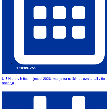
8 Augusta, 2026
U BiH u prvih šest mjeseci 2026. manje turističkih dolazaka, ali više
noćenja