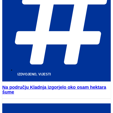
IZDVOJENO
,
VIJESTI
Na području Kladnja izgorjelo oko osam hektara
šume