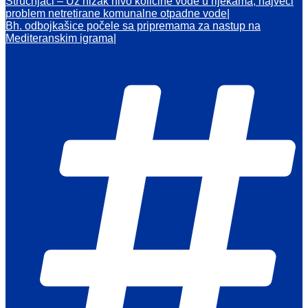
Stručnjaci – Uz nizak nivo količine vode u rijekama, najveći
problem netretirane komunalne otpadne vode
Bh. odbojkašice počele sa pripremama za nastup na
Mediteranskim igrama