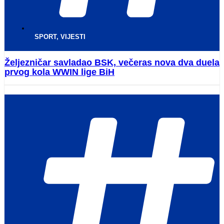
SPORT
,
VIJESTI
Željezničar savladao BSK, večeras nova dva duela
prvog kola WWIN lige BiH