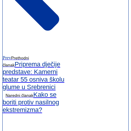
Prev
Prethodni
Priprema dječije
članak
predstave: Kamerni
teatar 55 osniva školu
glume u Srebrenici
Kako se
Naredni članak
boriti protiv nasilnog
ekstremizma?