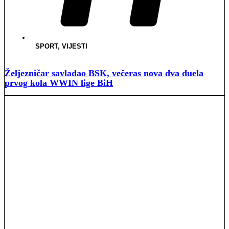
SPORT
,
VIJESTI
Željezničar savladao BSK, večeras nova dva duela
prvog kola WWIN lige BiH