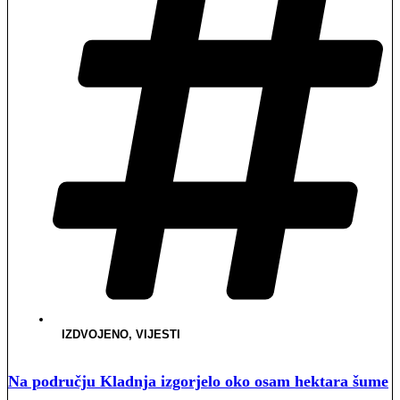
IZDVOJENO
,
VIJESTI
Na području Kladnja izgorjelo oko osam hektara šume