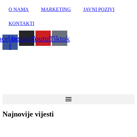
Skip
O NAMA
MARKETING
JAVNI POZIVI
to
content
KONTAKTI
acebook-
Instagram
Youtube
Tiktok
f
Najnovije vijesti