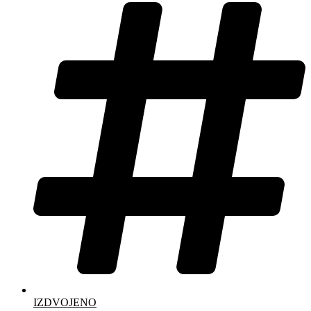
IZDVOJENO