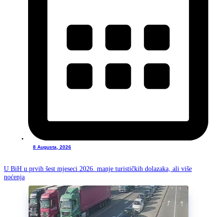
8 Augusta, 2026
U BiH u prvih šest mjeseci 2026. manje turističkih dolazaka, ali više
noćenja