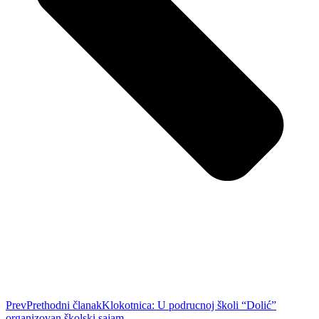
Prev
Prethodni članak
Klokotnica: U podrucnoj školi “Dolić”
organizovan školski sajam