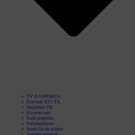
TV RASPORED
Dnevnik RTVTK
Skupština TK
Ko rano rani
Naše popodne
Parlamentarno
Imam šta da kažem
Svjetski poredak