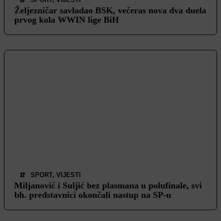
Željezničar savladao BSK, večeras nova dva duela
prvog kola WWIN lige BiH
SPORT
,
VIJESTI
Miljanović i Suljić bez plasmana u polufinale, svi
bh. predstavnici okončali nastup na SP-u