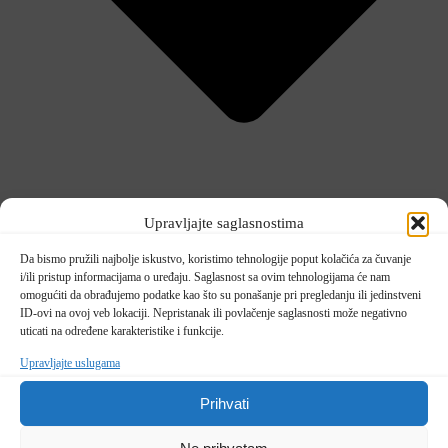
Upravljajte saglasnostima
Da bismo pružili najbolje iskustvo, koristimo tehnologije poput kolačića za čuvanje
i/ili pristup informacijama o uređaju. Saglasnost sa ovim tehnologijama će nam
omogućiti da obrađujemo podatke kao što su ponašanje pri pregledanju ili jedinstveni
ID-ovi na ovoj veb lokaciji. Nepristanak ili povlačenje saglasnosti može negativno
TV RASPORED
uticati na određene karakteristike i funkcije.
Dnevnik RTVTK
Skupština TK
Upravljajte uslugama
Ko rano rani
Naše popodne
Prihvati
Parlamentarno
Imam šta da kažem
Svjetski poredak