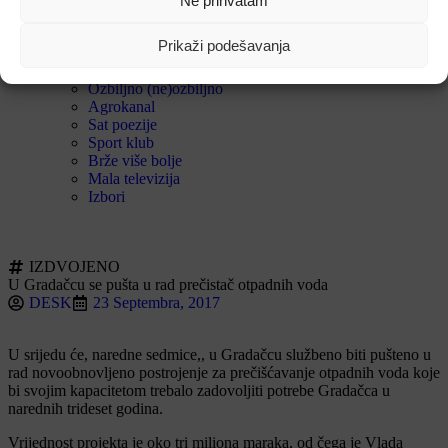
Ne prihvatam
Razgovori
Saznanja
Prikaži podešavanja
Naši spomenici
U našem selu
Ozbiljno (ne)ozbiljno
Agrokanal
Sat poezije
Sport klub
Brže više bolje
Mala televizija
Izbori
IZDVOJENO
U Gradačcu se pušta u rad prečistač otpadnih voda
DESK
23 Septembra, 2017
U srijedu će, naredne sedmice,, u Gradačcu službeno biti pušteno u
rad novoobnovljeno postrojenje za prečišćavanje otpadnih voda koje
bi svojim kapacitetom trebalo zadovoljiti potrebe Gradačca u
narednih trideset godina.
Vrijednost projekta je oko tri miliona maraka, od čega je Vlada