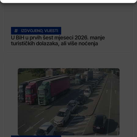
IZDVOJENO
,
VIJESTI
U BiH u prvih šest mjeseci 2026. manje
turističkih dolazaka, ali više noćenja