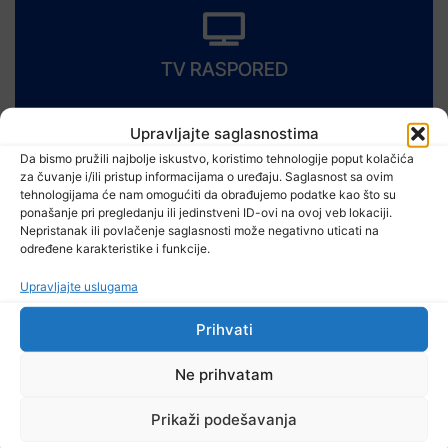
TV RASPORED
Upravljajte saglasnostima
Da bismo pružili najbolje iskustvo, koristimo tehnologije poput kolačića
za čuvanje i/ili pristup informacijama o uređaju. Saglasnost sa ovim
tehnologijama će nam omogućiti da obrađujemo podatke kao što su
ponašanje pri pregledanju ili jedinstveni ID-ovi na ovoj veb lokaciji.
Nepristanak ili povlačenje saglasnosti može negativno uticati na
određene karakteristike i funkcije.
Pročitajte...
Upravljajte uslugama
Prihvati
Ne prihvatam
Prikaži podešavanja