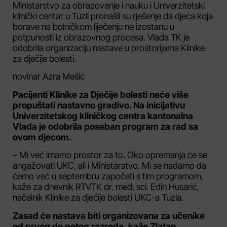
Ministarstvo za obrazovanje i nauku i Univerzitetski
klinički centar u Tuzli pronašli su rješenje da djeca koja
borave na bolničkom liječenju ne izostanu u
potpunosti iz obrazovnog procesa. Vlada TK je
odobrila organizaciju nastave u prostorijama Klinike
za dječije bolesti.
novinar Azra Mešić
Pacijenti Klinike za Dječije bolesti neće više
propuštati nastavno gradivo. Na inicijativu
Univerzitetskog kliničkog centra kantonalna
Vlada je odobrila poseban program za rad sa
ovom djecom.
– Mi već imamo prostor za to. Oko opremanja će se
angažovati UKC, ali i Ministarstvo. Mi se nadamo da
ćemo već u septembru započeti s tim programom,
kaže za dnevnik RTVTK dr. med. sci. Edin Husarić,
načelnik Klinike za dječije bolesti UKC-a Tuzla.
Zasad će nastava biti organizovana za učenike
od prvog do petog razreda, kaže Zlatan