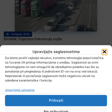
8 Augusta, 2026
BIHAMK: Pojačana frekvencija vozila
Upravljajte saglasnostima
Da bismo pružili najbolje iskustvo, koristimo tehnologije poput kolačića
za čuvanje i/ili pristup informacijama o uređaju. Saglasnost sa ovim
tehnologijama će nam omogućiti da obrađujemo podatke kao što su
ponašanje pri pregledanju ili jedinstveni ID-ovi na ovoj veb lokaciji.
Nepristanak ili povlačenje saglasnosti može negativno uticati na
određene karakteristike i funkcije.
8 Augusta, 2026
Upravljajte uslugama
Danas promjenjljivo i nestabilno vrijeme
Prihvati
Ne prihvatam