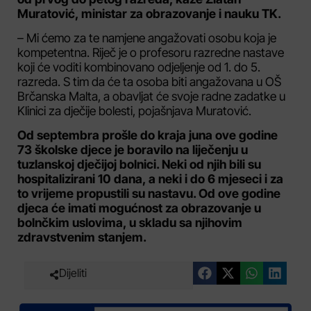
Muratović, ministar za obrazovanje i nauku TK.
– Mi ćemo za te namjene angažovati osobu koja je
kompetentna. Riječ je o profesoru razredne nastave
koji će voditi kombinovano odjeljenje od 1. do 5.
razreda. S tim da će ta osoba biti angažovana u OŠ
Brčanska Malta, a obavljat će svoje radne zadatke u
Klinici za dječije bolesti, pojašnjava Muratović.
Od septembra prošle do kraja juna ove godine
73 školske djece je boravilo na liječenju u
tuzlanskoj dječijoj bolnici. Neki od njih bili su
hospitalizirani 10 dana, a neki i do 6 mjeseci i za
to vrijeme propustili su nastavu. Od ove godine
djeca će imati mogućnost za obrazovanje u
bolnčkim uslovima, u skladu sa njihovim
zdravstvenim stanjem.
Dijeliti