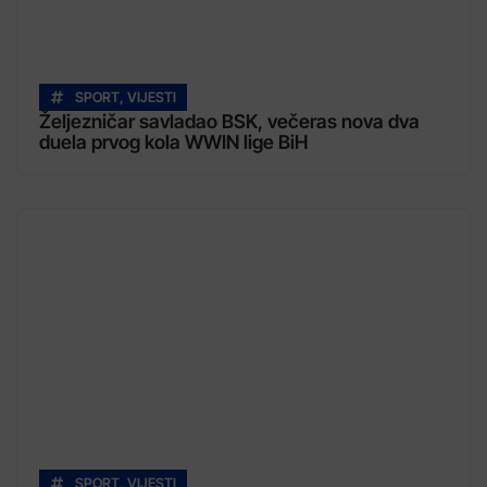
SPORT
,
VIJESTI
Željezničar savladao BSK, večeras nova dva
duela prvog kola WWIN lige BiH
SPORT
,
VIJESTI