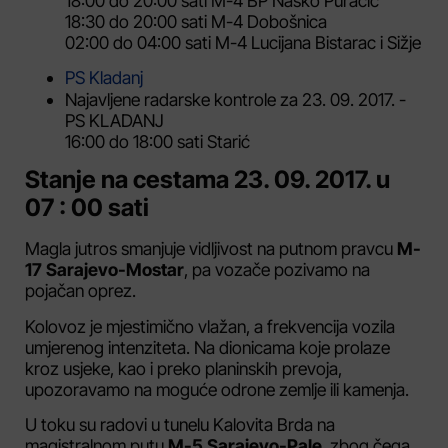
18:00 do 20:00 sati M-4 BP Nasko Puračić
18:30 do 20:00 sati M-4 Dobošnica
02:00 do 04:00 sati M-4 Lucijana Bistarac i Sižje
PS Kladanj
Najavljene radarske kontrole za 23. 09. 2017. -
PS KLADANJ
16:00 do 18:00 sati Starić
Stanje na cestama 23. 09. 2017. u
07 : 00 sati
Magla jutros smanjuje vidljivost na putnom pravcu
M-
17 Sarajevo-Mostar
, pa vozače pozivamo na
pojačan oprez.
Kolovoz je mjestimično vlažan, a frekvencija vozila
umjerenog intenziteta. Na dionicama koje prolaze
kroz usjeke, kao i preko planinskih prevoja,
upozoravamo na moguće odrone zemlje ili kamenja.
U toku su radovi u tunelu Kalovita Brda na
magistralnom putu
M-5 Sarajevo-Pale
, zbog čega