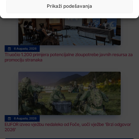
Prikaži podešavanja
6 Augusta, 2026
TI uočio 1.200 primjera potencijalne zloupotrebe javnih resursa za
promociju stranaka
6 Augusta, 2026
EUFOR izveo vježbu nedaleko od Foče, uoči vježbe ‘Brzi odgovor
2026’