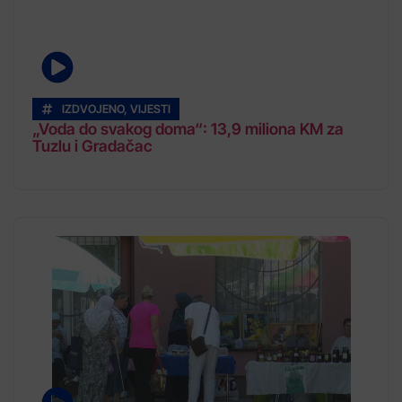
IZDVOJENO
,
VIJESTI
„Voda do svakog doma“: 13,9 miliona KM za
Tuzlu i Gradačac