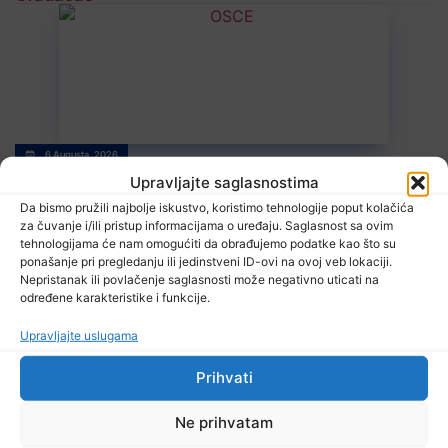
6 Augusta, 2026
Misija OSCE u BiH: Novinari moraju imati mogućnost da svoj posao
Upravljajte saglasnostima
obavljaju slobodno i sigurno
Da bismo pružili najbolje iskustvo, koristimo tehnologije poput kolačića
za čuvanje i/ili pristup informacijama o uređaju. Saglasnost sa ovim
tehnologijama će nam omogućiti da obrađujemo podatke kao što su
ponašanje pri pregledanju ili jedinstveni ID-ovi na ovoj veb lokaciji.
Nepristanak ili povlačenje saglasnosti može negativno uticati na
određene karakteristike i funkcije.
Upravljajte uslugama
Prihvati
6 Augusta, 2026
U BiH nema slučajeva ciklosporijaze, epidemija i dalje traje u SAD-
u
Ne prihvatam