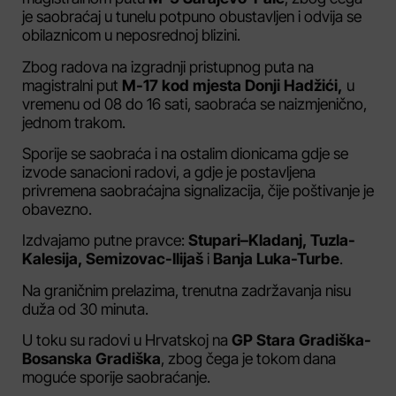
je saobraćaj u tunelu potpuno obustavljen i odvija se
obilaznicom u neposrednoj blizini.
Zbog radova na izgradnji pristupnog puta na
magistralni put
M-17 kod mjesta Donji Hadžići,
u
vremenu od 08 do 16 sati, saobraća se naizmjenično,
jednom trakom.
Sporije se saobraća i na ostalim dionicama gdje se
izvode sanacioni radovi, a gdje je postavljena
privremena saobraćajna signalizacija, čije poštivanje je
obavezno.
Izdvajamo putne pravce:
Stupari–Kladanj, Tuzla-
Kalesija, Semizovac-Ilijaš
i
Banja Luka-Turbe
.
Na graničnim prelazima, trenutna zadržavanja nisu
duža od 30 minuta.
U toku su radovi u Hrvatskoj na
GP Stara Gradiška-
Bosanska Gradiška
, zbog čega je tokom dana
moguće sporije saobraćanje.