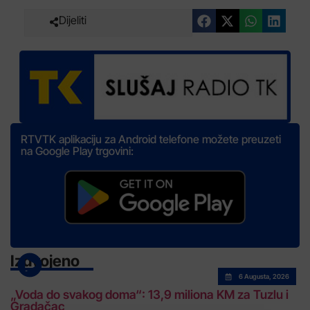
Dijeliti
RTVTK aplikaciju za Android telefone možete preuzeti
na Google Play trgovini:
Izdvojeno
6 Augusta, 2026
„Voda do svakog doma“: 13,9 miliona KM za Tuzlu i
Gradačac