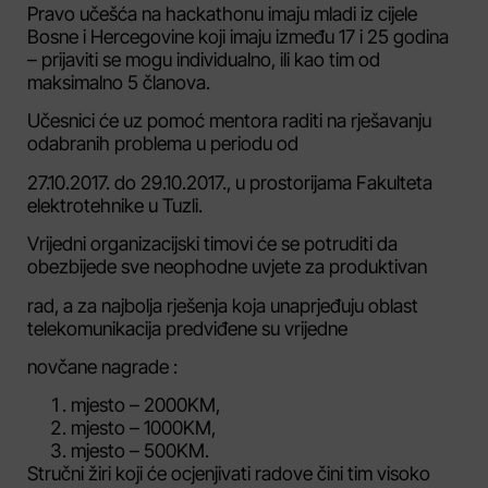
Pravo učešća na hackathonu imaju mladi iz cijele
Bosne i Hercegovine koji imaju između 17 i 25 godina
– prijaviti se mogu individualno, ili kao tim od
maksimalno 5 članova.
Učesnici će uz pomoć mentora raditi na rješavanju
odabranih problema u periodu od
27.10.2017. do 29.10.2017., u prostorijama Fakulteta
elektrotehnike u Tuzli.
Vrijedni organizacijski timovi će se potruditi da
obezbijede sve neophodne uvjete za produktivan
rad, a za najbolja rješenja koja unaprjeđuju oblast
telekomunikacija predviđene su vrijedne
novčane nagrade :
mjesto – 2000KM,
mjesto – 1000KM,
mjesto – 500KM.
Stručni žiri koji će ocjenjivati radove čini tim visoko