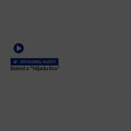
IZDVOJENO
,
VIJESTI
Bolest s ”hiljadu lica”