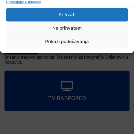
Upravljajte uslugama
Prihvati
Ne prihvatam
Prikaži podešavanja
9 Augusta, 2026
Brisanje tragova genocida: Šta se krije iza fotografije Cvijanović u
Roćeviću
TV RASPORED