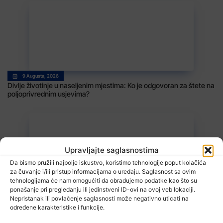
9 Augusta, 2026
Divlje životinje u naseljenim mjestima: Ko je odgovoran za štete na
poljoprivrednim usjevima?
Upravljajte saglasnostima
Da bismo pružili najbolje iskustvo, koristimo tehnologije poput kolačića
za čuvanje i/ili pristup informacijama o uređaju. Saglasnost sa ovim
tehnologijama će nam omogućiti da obrađujemo podatke kao što su
9 Augusta, 2026
ponašanje pri pregledanju ili jedinstveni ID-ovi na ovoj veb lokaciji.
Sapna: Održana promocija filma Avde Hiseinovića „„Sapna –
Nepristanak ili povlačenje saglasnosti može negativno uticati na
između čekića i nakovnja, ratni put 206. viteške ratne brigade
određene karakteristike i funkcije.
Zvornik“