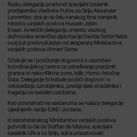
Rusku delegaciju predvodi specijalni izaslanik
predsjednika Vladimira Putina za Siriju Alexander
Lavrentiev, dok je na čelu iranskog tima zamjenik
ministra vanjskih poslova Hussein Jabiri
Ensari. Američki delegaciju umjesto visokog
dužnosnika američke diplomacije Davida Satterfielda
ovaj put predvodi jedan od eksperata Ministarstva
vanjskih poslova Ahmed Sama.
Očekuje se i postizanje dogovora o uspostavi
koordinacijskog centra za određivanje preciznih
granica tri nekonfliktne zone, Idlib, Homs i Istočna
Guta. Delegacije bi trebale postići dogovor i o
oslobađanju zarobljenika, predaji tijela stradalnika i
traganju za nestalim osobama.
Kao posmatrači na sastancima se nalaze delegacije
Ujedinjenih nacija (UN) i Jordana.
Iz kazahstanskog Ministarstva vanjskih poslova
potvrdili su da će Staffan de Mistura, specijalni
izaslanik UN-a za Siriju, sutra prisustvovati