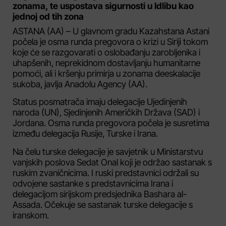
zonama, te uspostava sigurnosti u Idlibu kao
jednoj od tih zona
ASTANA (AA) – U glavnom gradu Kazahstana Astani
počela je osma runda pregovora o krizi u Siriji tokom
koje će se razgovarati o oslobađanju zarobljenika i
uhapšenih, neprekidnom dostavljanju humanitarne
pomoći, ali i kršenju primirja u zonama deeskalacije
sukoba, javlja Anadolu Agency (AA).
Status posmatrača imaju delegacije Ujedinjenih
naroda (UN), Sjedinjenih Američkih Država (SAD) i
Jordana. Osma runda pregovora počela je susretima
između delegacija Rusije, Turske i Irana.
Na čelu turske delegacije je savjetnik u Ministarstvu
vanjskih poslova Sedat Onal koji je održao sastanak s
ruskim zvaničnicima. I ruski predstavnici održali su
odvojene sastanke s predstavnicima Irana i
delegacijom sirijskom predsjednika Bashara al-
Assada. Očekuje se sastanak turske delegacije s
iranskom.