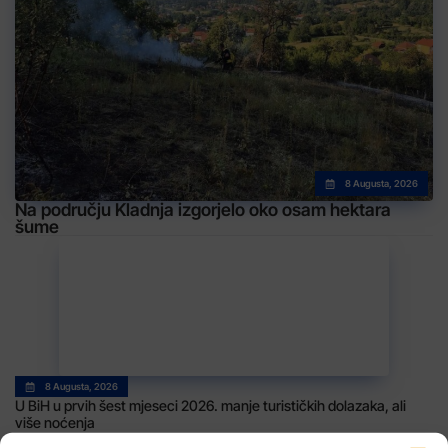
8 Augusta, 2026
Na području Kladnja izgorjelo oko osam hektara
šume
8 Augusta, 2026
U BiH u prvih šest mjeseci 2026. manje turističkih dolazaka, ali
više noćenja