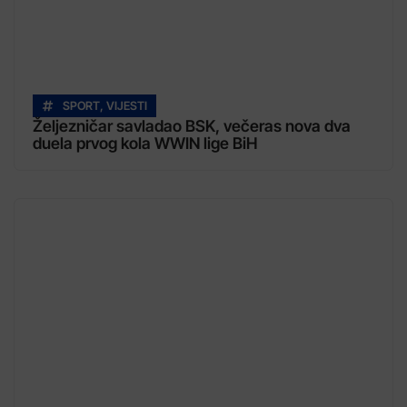
SPORT
,
VIJESTI
Željezničar savladao BSK, večeras nova dva
duela prvog kola WWIN lige BiH