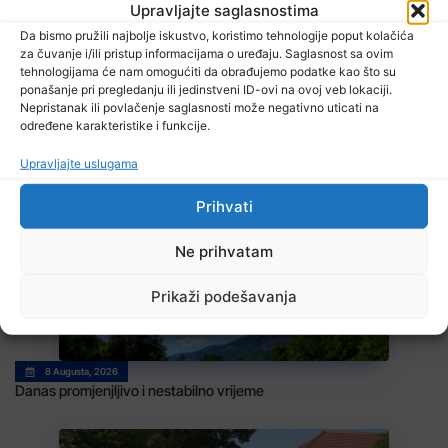
Upravljajte saglasnostima
Da bismo pružili najbolje iskustvo, koristimo tehnologije poput kolačića
za čuvanje i/ili pristup informacijama o uređaju. Saglasnost sa ovim
tehnologijama će nam omogućiti da obrađujemo podatke kao što su
ponašanje pri pregledanju ili jedinstveni ID-ovi na ovoj veb lokaciji.
Nepristanak ili povlačenje saglasnosti može negativno uticati na
određene karakteristike i funkcije.
Upravljajte uslugama
8 Augusta, 2026
BIHAMK: Pojačana frekvencija vozila
Prihvati
Ne prihvatam
Prikaži podešavanja
8 Augusta, 2026
Danas promjenjljivo i nestabilno vrijeme