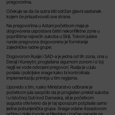
pregovorima.
Očekuje se da će sutra biti održan glavni sastanak
kojem će prisustvovati sve strane.
Na pregovorima u Astani početkom maja je
dogovorena uspostava četiri nekonfliktne zone u
poprištima najvećih sukoba u Siriji. Tokom julske
runde pregovora dogovoreno je formiranje
zajedničke radne grupe.
Dogovorom Rusije i SAD-a je jedna od tih zona, ona u
Deraji i Kuneytri, proglašena sigurnom zonom i o toj
regiji se vode odvojeni pregovori. Rusija je u julu
poslala i policijske snage kako bi kontrolirala
implementaciju primirja u tim regijama.
Uporedo s tim, rusko Ministarstvo odbrane je
početkom jula saopćilo da je proglašen prekid sukoba
i u Istočnoj Guti kod Damaska, ali je početkom
augusta otkriveno da je taj sporazum potpisala samo
jedna pobunjenička grupa. Snage odane Assadovom
režimu i dalje izvode artiljerijske i zračne napade na