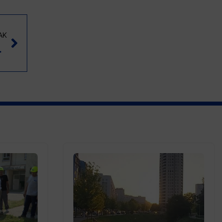
AK
ti Fonda PIO