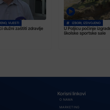
JENO
,
VIJESTI
IZBORI
,
IZDVOJENO
i dužni zaštiti zdravlje
U Poljicu počinje izgrad
školske sportske sale
Korisni linkovi
O NAMA
MARKETING