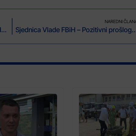
NAREDNI ČLAN
Sjednica Vlade FBiH – Ukupan dug na dan 31.3. 2018. iznosio 5,7 milijardi KM
Sjednica Vlade FBiH – Pozitivni prošlogodišnji rezulta