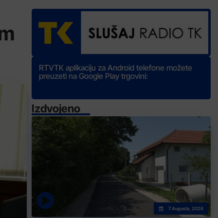
im
RTVTK aplikaciju za Android telefone možete
preuzeti na Google Play trgovini:
Izdvojeno
7 Augusta, 2026