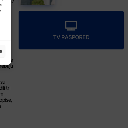
.702,57
ti
a
TV RASPORED
ja
kcijske
trebaju
isu
li tri
am
opise,
a