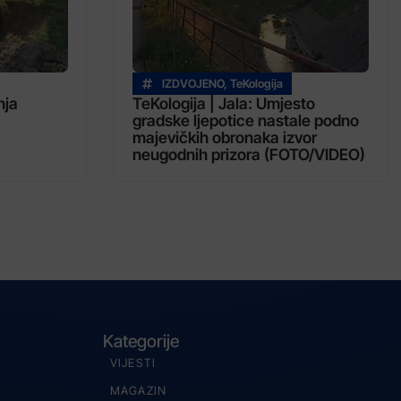
IZDVOJENO
,
TeKologija
nja
TeKologija | Jala: Umjesto
gradske ljepotice nastale podno
majevičkih obronaka izvor
neugodnih prizora (FOTO/VIDEO)
Kategorije
VIJESTI
MAGAZIN