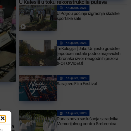
U Kalesiji u toku rekonstrukcija puteva
7 Augusta, 2026
U Poljicu počinje izgradnja školske
sportske sale
7 Augusta, 2026
TeKologija | Jala: Umjesto gradske
ljepotice nastale podno majevičkih
obronaka izvor neugodnih prizora
(FOTO/VIDEO)
7 Augusta, 2026
Sarajevo Film Festival
m
7 Augusta, 2026
Danas nova saslušanja saradnika
Memorijalnog centra Srebrenica
a se na
ili