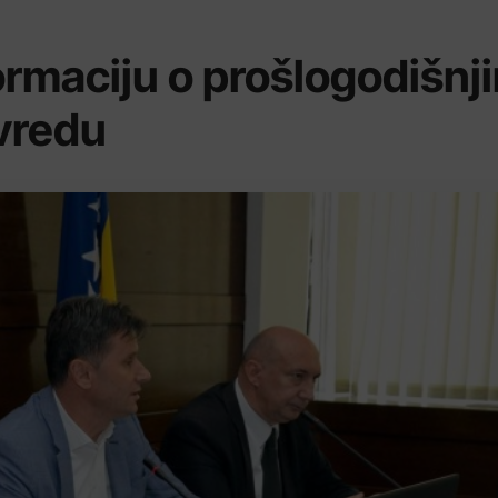
ormaciju o prošlogodišnj
ivredu