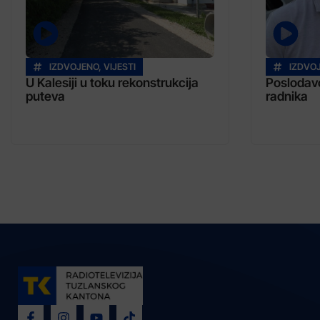
IZDVOJENO
,
VIJESTI
IZDVO
U Kalesiji u toku rekonstrukcija
Poslodavc
puteva
radnika