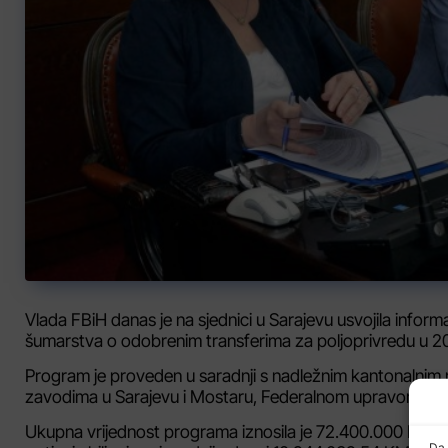
Vlada FBiH danas je na sjednici u Sarajevu usvojila inform
šumarstva o odobrenim transferima za poljoprivredu u 201
Program je proveden u saradnji s nadležnim kantonalnim m
zavodima u Sarajevu i Mostaru, Federalnom upravom za in
Ukupna vrijednost programa iznosila je 72.400.000 KM, od
Da 