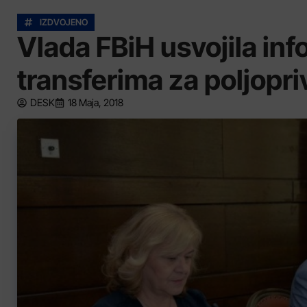
IZDVOJENO
Vlada FBiH usvojila inf
transferima za poljopr
DESK
18 Maja, 2018